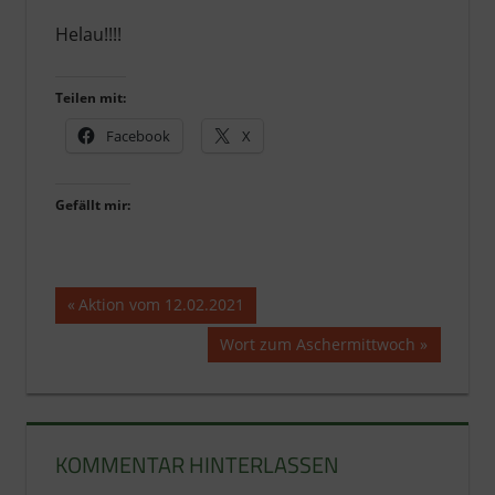
Helau!!!!
Teilen mit:
Facebook
X
Gefällt mir:
Beitragsnavigation
Vorheriger
Aktion vom 12.02.2021
Beitrag:
Nächster
Wort zum Aschermittwoch
Beitrag:
KOMMENTAR HINTERLASSEN