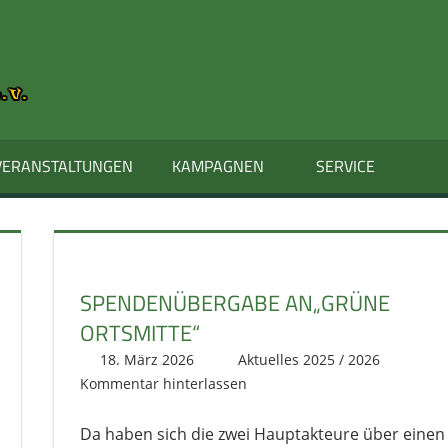
KIRRLACHER
KARNEVALS-
GESELLSCHAFT
VERANSTALTUNGEN
KAMPAGNEN
SERVICE
E.V.
–
SPENDENÜBERGABE AN„GRÜNE
KARNEVAL
ORTSMITTE“
IN
18. März 2026
literat@kikage.de
Aktuelles 2025 / 2026
Kommentar hinterlassen
KIRRLACH
Da haben sich die zwei Hauptakteure über einen