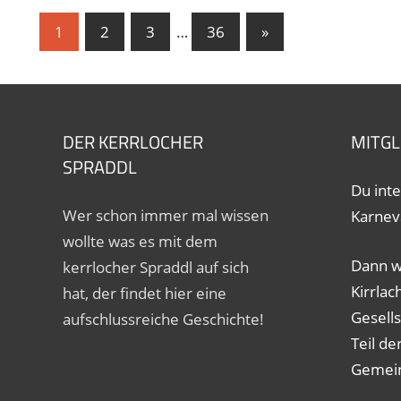
Seitennummerierung
Nächste
1
2
3
…
36
»
Beiträge
der
Beiträge
DER KERRLOCHER
MITGL
SPRADDL
Du inte
Wer schon immer mal wissen
Karnev
wollte was es mit dem
Dann w
kerrlocher Spraddl auf sich
Kirrlac
hat, der findet hier eine
Gesell
aufschlussreiche Geschichte!
Teil de
Gemein