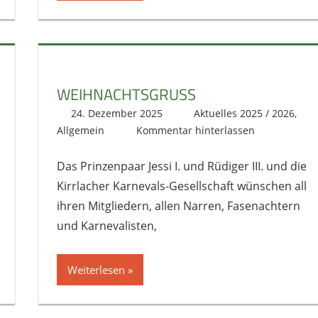
WEIHNACHTSGRUSS
24. Dezember 2025
literat@kikage.de
Aktuelles 2025 / 2026
,
Allgemein
Kommentar hinterlassen
Das Prinzenpaar Jessi I. und Rüdiger III. und die
Kirrlacher Karnevals-Gesellschaft wünschen all
ihren Mitgliedern, allen Narren, Fasenachtern
und Karnevalisten,
Weiterlesen