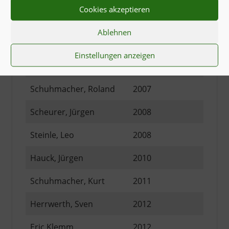
Cookies akzeptieren
Widmann, Nadja
2007
Ablehnen
Heiler, Alex
2007
Einstellungen anzeigen
Stork, Karl-Heinz
2007
Schuhmacher, Roland
2007
Scheurer, Jürgen
2008
Steinle, Leo
2008
Hauck, Jürgen
2010
Schuhmacher, Kurt
2011
Herrwerth, Sven
2012
Eric Klemm
2012