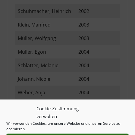
Schuhmacher, Heinrich
2002
Klein, Manfred
2003
Müller, Wolfgang
2003
Müller, Egon
2004
Schlatter, Melanie
2004
Johann, Nicole
2004
Weber, Anja
2004
Hofmann, Günter
2005
Cookie-Zustimmung
verwalten
Freidel, Erich
2005
Wir verwenden Cookies, um unsere Website und unseren Service zu
optimieren.
Scheurer, Ralf
2006