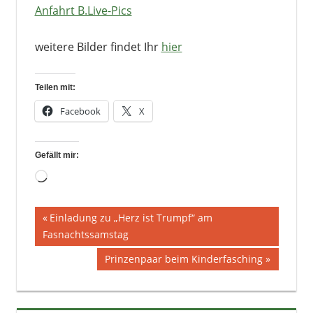
Anfahrt B.Live-Pics
weitere Bilder findet Ihr
hier
Teilen mit:
Facebook
X
Gefällt mir:
Wird
geladen …
Beitragsnavigation
Vorheriger
Einladung zu „Herz ist Trumpf“ am
Beitrag:
Fasnachtssamstag
Nächster
Prinzenpaar beim Kinderfasching
Beitrag: