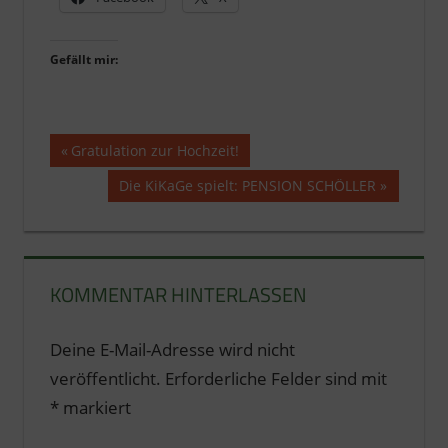
Gefällt mir:
Beitragsnavigation
Vorheriger
Gratulation zur Hochzeit!
Beitrag:
Nächster
Die KiKaGe spielt: PENSION SCHÖLLER
Beitrag:
KOMMENTAR HINTERLASSEN
Deine E-Mail-Adresse wird nicht
veröffentlicht.
Erforderliche Felder sind mit
*
markiert