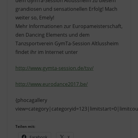
dem GymTa-Session Altlussheim zu diesem
grandiosen und sensationellen Erfolg! Mach
weiter so, Emely!
Mehr Informationen zur Europameisterschaft,
den Dancing Elements und dem
Tanzsportverein GymTa-Session Altlussheim
findet ihr im Internet unter
http://www.gymta-session.de/tsv/
http://www.eurodance2017.be/
{phocagallery
view=category|categoryid=123|limitstart=0|limitc
Teilen mit:
Facebook
X