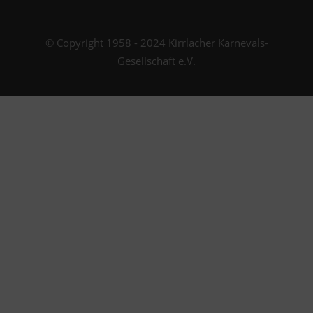
© Copyright 1958 - 2024 Kirrlacher Karnevals-
Gesellschaft e.V.