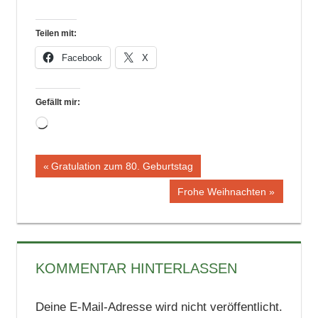
Teilen mit:
Facebook
X
Gefällt mir:
Wird
geladen …
Beitragsnavigation
Vorheriger
Gratulation zum 80. Geburtstag
Beitrag:
Nächster
Frohe Weihnachten
Beitrag:
KOMMENTAR HINTERLASSEN
Deine E-Mail-Adresse wird nicht veröffentlicht.