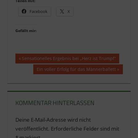
Teilen mit:
Facebook
X
Gefällt mir:
Beitragsnavigation
Vorheriger
Sensationelles Ergebnis bei „Herz ist Trumpf“
Beitrag:
Nächster
Ein voller Erfolg für das Männerballett
Beitrag:
KOMMENTAR HINTERLASSEN
Deine E-Mail-Adresse wird nicht
veröffentlicht.
Erforderliche Felder sind mit
*
markiert