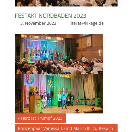
FESTAKT NORDBADEN 2023
3. November 2023
literat@kikage.de
Beitragsnavigation
Vorheriger
Herz ist Trumpf 2023
Beitrag:
Nächster
Prinzenpaar Vanessa I. und Marco III. zu Besuch