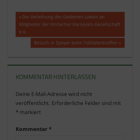
Beitragsnavigation
Vorheriger
Die Verleihung des Goldenen Löwen an
Beitrag:
Mitglieder der Kirrlacher Karnevals-Gesellschaft
e.V.
Nächster
Besuch in Speyer beim Tollitätentreffen
Beitrag:
KOMMENTAR HINTERLASSEN
Deine E-Mail-Adresse wird nicht
veröffentlicht.
Erforderliche Felder sind mit
*
markiert
Kommentar
*