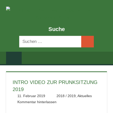
Zum
K
Inhalt
springen
K
Offizielle
Suche
Website
G
der
Suchen
E
Kirrlacher
Suchen
nach:
Karnevalsgesellschaft
–
e.V.
Termine,
K
Veranstaltungen,
I
Prunksitzungen
INTRO VIDEO ZUR PRUNKSITZUNG
und
K
2019
Vereinsleben
11. Februar 2019
literat@kikage.de
2018 / 2019
,
Aktuelles
in
Kommentar hinterlassen
Kirrlach.