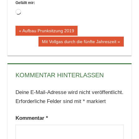
Gefällt mir:
Wird
geladen …
Beitragsnavigation
Vorheriger
Aufbau Prunksitzung 2019
Beitrag:
Nächster
Mit Vollgas durch die fünfte Jahreszeit
Beitrag:
KOMMENTAR HINTERLASSEN
Deine E-Mail-Adresse wird nicht veröffentlicht.
Erforderliche Felder sind mit
*
markiert
Kommentar
*