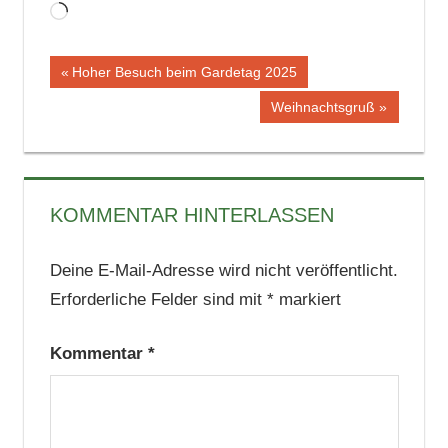
Wird
geladen …
Beitragsnavigation
Vorheriger
Hoher Besuch beim Gardetag 2025
Beitrag:
Nächster
Weihnachtsgruß
Beitrag:
KOMMENTAR HINTERLASSEN
Deine E-Mail-Adresse wird nicht veröffentlicht.
Erforderliche Felder sind mit
*
markiert
Kommentar
*