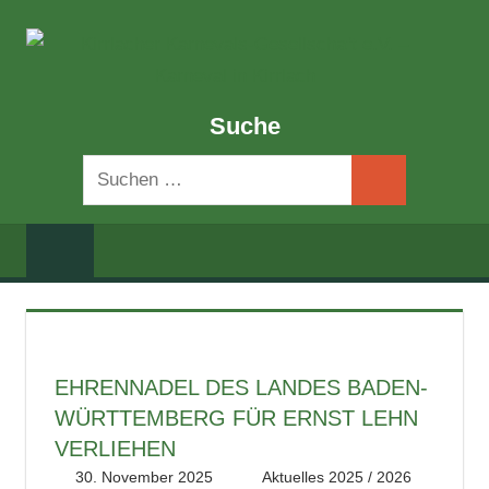
Zum
K
Inhalt
springen
K
Offizielle
Suche
Website
G
der
Suchen
E
Kirrlacher
Suchen
nach:
Karnevalsgesellschaft
–
e.V.
Termine,
K
Veranstaltungen,
I
Prunksitzungen
und
K
EHRENNADEL DES LANDES BADEN-
Vereinsleben
WÜRTTEMBERG FÜR ERNST LEHN
in
Kirrlach.
VERLIEHEN
30. November 2025
literat@kikage.de
Aktuelles 2025 / 2026