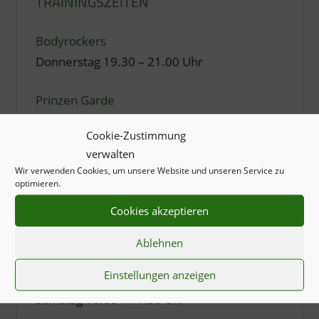
TRAININGSZEITEN
Bodyrockers
Donnerstag 19.30 – 21.00 Uhr
Prinzen Garde
Dienstag 19.30 – 21.00 Uhr
Cookie-Zustimmung
verwalten
Spraddl Garde
Wir verwenden Cookies, um unsere Website und unseren Service zu
Dienstag 17.30 – 19.30 Uhr
optimieren.
Cookies akzeptieren
Wichtel Garde
Donnerstag 17.30 – 19.00 Uhr
Ablehnen
Einstellungen anzeigen
Zwuggl Garde
Samstag 10.00 – 11.30 Uhr