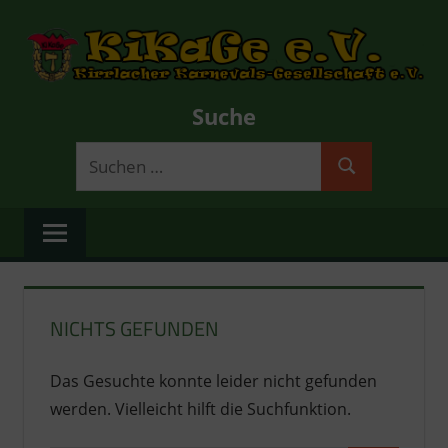
Zum
Inhalt
springen
KIRRLACHER
Offizielle
Suche
Website
KARNEVALS-
der
Suchen
Kirrlacher
Suchen
nach:
GESELLSCHAFT
Karnevalsgesellschaft
e.V.
E.V.
Termine,
–
Veranstaltungen,
Prunksitzungen
KARNEVAL
NICHTS GEFUNDEN
und
Vereinsleben
IN
Das Gesuchte konnte leider nicht gefunden
in
KIRRLACH
werden. Vielleicht hilft die Suchfunktion.
Kirrlach.